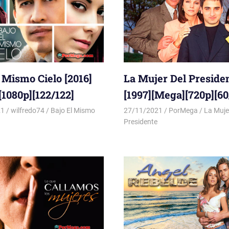
 Mismo Cielo [2016]
La Mujer Del Preside
[1080p][122/122]
[1997][Mega][720p][60
21
wilfredo74
Bajo El Mismo
27/11/2021
PorMega
La Muje
Presidente