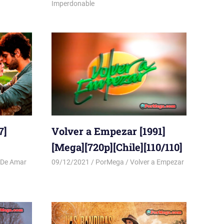
Imperdonable
7]
Volver a Empezar [1991]
[Mega][720p][Chile][110/110]
 De Amar
09/12/2021
PorMega
Volver a Empezar