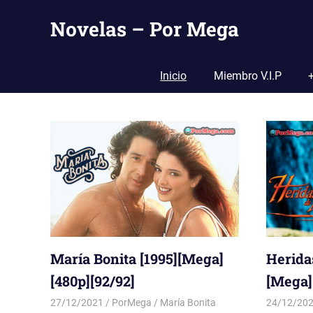
Saltar
Novelas – Por Mega
al
contenido
Tu
Pagina
Inicio
Miembro V.I.P
De
Descarga
Por
Mega
María Bonita [1995][Mega]
Herida
[480p][92/92]
[Mega][
27/12/2021
PorMega
María Bonita
24/12/20