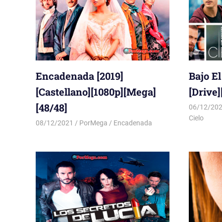
Encadenada [2019]
Bajo El
[Castellano][1080p][Mega]
[Drive]
[48/48]
06/12/20
Cielo
08/12/2021
PorMega
Encadenada