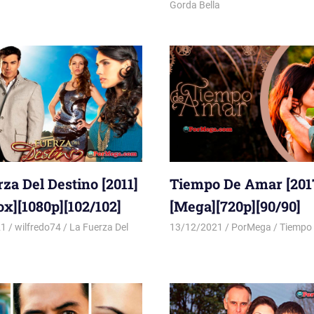
Gorda Bella
za Del Destino [2011]
Tiempo De Amar [201
ox][1080p][102/102]
[Mega][720p][90/90]
21
wilfredo74
La Fuerza Del
13/12/2021
PorMega
Tiempo