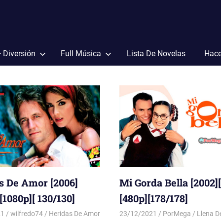
+ Diversión
Full Música
Lista De Novelas
Hace
s De Amor [2006]
Mi Gorda Bella [2002
1080p][ 130/130]
[480p][178/178]
21
wilfredo74
Heridas De Amor
23/12/2021
PorMega
Llena D