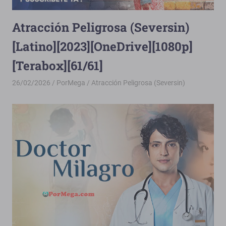
Atracción Peligrosa (Seversin)
[Latino][2023][OneDrive][1080p]
[Terabox][61/61]
26/02/2026
PorMega
Atracción Peligrosa (Seversin)