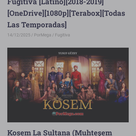
Fugitiva [Latino][2018-2019]
[OneDrive][1080p][Terabox][Todas
Las Temporadas]
14/12/2025
PorMega
Fugitiva
Kosem La Sultana (Muhteşem