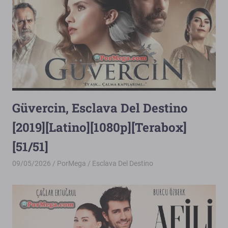
Güvercin, Esclava Del Destino
[2019][Latino][1080p][Terabox]
[51/51]
09/05/2026
PorMega
Esclava Del Destino