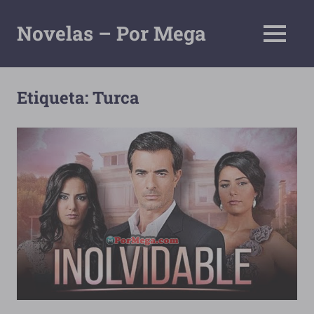
Saltar
al
Novelas – Por Mega
MENÚ
contenido
Tu
Pagina
De
Etiqueta:
Turca
Descarga
Por
Mega