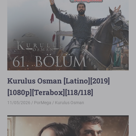
Kurulus Osman [Latino][2019]
[1080p][Terabox][118/118]
11/05/2026
PorMega
Kurulus Osman