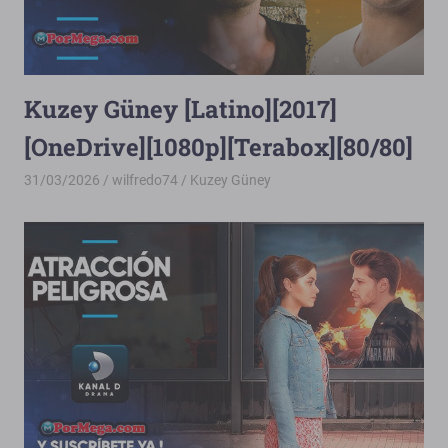
Kuzey Güney [Latino][2017]
[OneDrive][1080p][Terabox][80/80]
31/03/2026
wilfredo74
Kuzey Güney