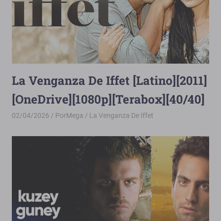
La Venganza De Iffet [Latino][2011]
[OneDrive][1080p][Terabox][40/40]
02/04/2026
PorMega
La Venganza De Iffet