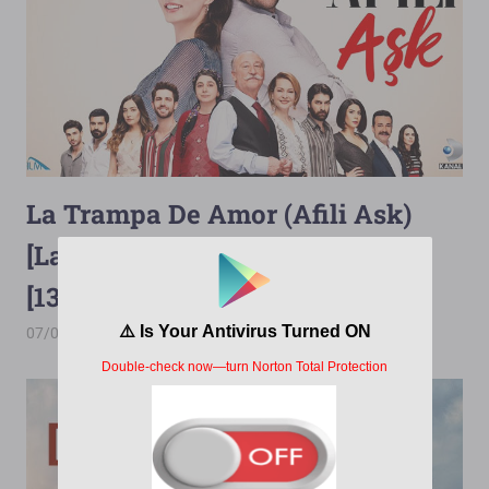
La Trampa De Amor (Afili Ask)
[Latino][2019][1080p][Terabox]
[136/136]
07/05/2026
PorMega
La Trampa De Amor