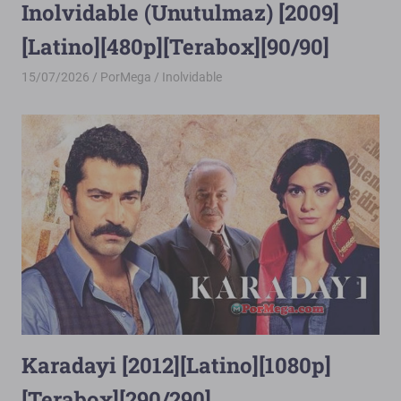
Inolvidable (Unutulmaz) [2009]
[Latino][480p][Terabox][90/90]
15/07/2026
PorMega
Inolvidable
Karadayi [2012][Latino][1080p]
[Terabox][290/290]