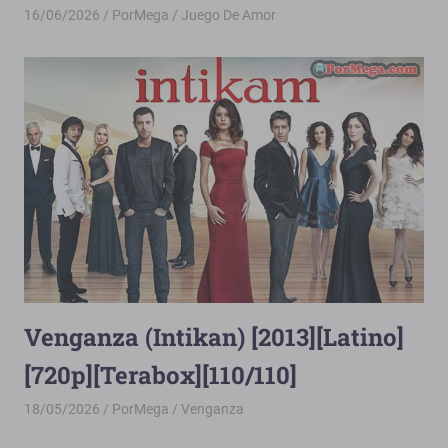
16/06/2026
PorMega
Juego De Amor
Venganza (Intikan) [2013][Latino]
[720p][Terabox][110/110]
18/05/2026
PorMega
Venganza