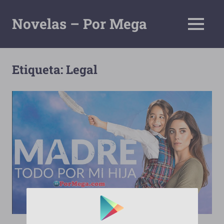
Saltar
al
Novelas – Por Mega
MENÚ
contenido
Tu
Pagina
De
Etiqueta:
Legal
Descarga
Por
Mega