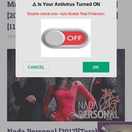
Madre, Todo Por Mi Hija [Latino]
[2016][Terabox][1080p][OneDrive]
[110/110]
18/12/2025
PorMega
Madre Todo Por Mi Hija
Nada Personal [2017][Terabox]