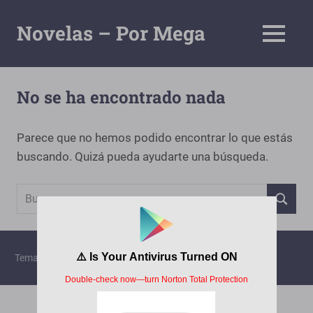
Saltar
al
Novelas – Por Mega
MENÚ
contenido
Tu
Pagina
De
No se ha encontrado nada
Descarga
Por
Mega
Parece que no hemos podido encontrar lo que estás
buscando. Quizá pueda ayudarte una búsqueda.
Buscar:
BUSCAR
Tema para WordPress: Gridbox de ThemeZee.