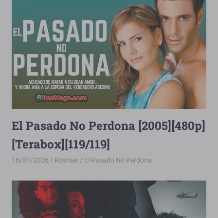
El Pasado No Perdona [2005][480p]
[Terabox][119/119]
16/07/2026
Rosmar
El Pasado No Perdona