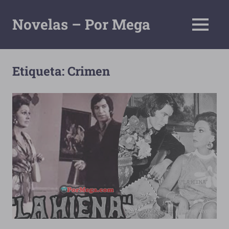
Saltar
al
Novelas – Por Mega
MENÚ
contenido
Tu
Pagina
De
Etiqueta:
Crimen
Descarga
Por
Mega