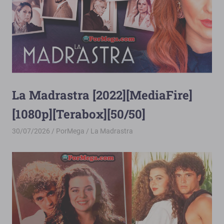
La Madrastra [2022][MediaFire]
[1080p][Terabox][50/50]
30/07/2026
PorMega
La Madrastra