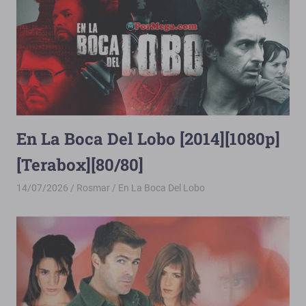
En La Boca Del Lobo [2014][1080p]
[Terabox][80/80]
14/07/2026
Rosmar
En La Boca Del Lobo