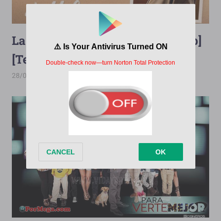
La Sombra de Helena [2014][720p]
[Terabox][150/150]
28/07/2026
PorMega
La Sombra de Helena