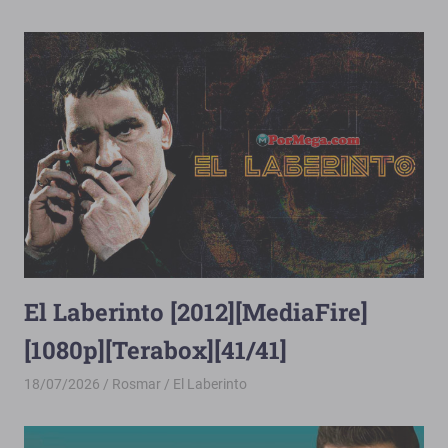
El Laberinto [2012][MediaFire]
[1080p][Terabox][41/41]
18/07/2026
Rosmar
El Laberinto