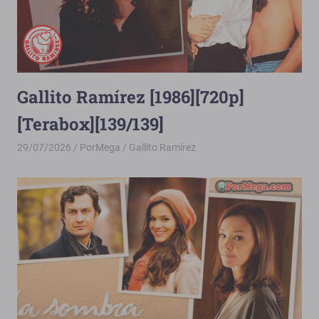
Gallito Ramírez [1986][720p]
[Terabox][139/139]
29/07/2026
PorMega
Gallito Ramírez