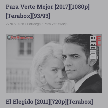
Para Verte Mejor [2017][1080p]
[Terabox][93/93]
27/07/2026
PorMega
Para Verte Mejo
El Elegido [2011][720p][Terabox]