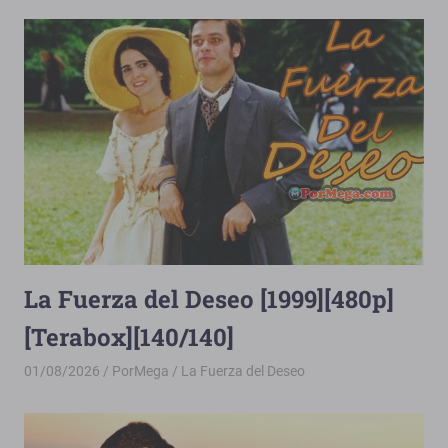
La Fuerza del Deseo [1999][480p]
[Terabox][140/140]
01/08/2026
PorMega
La Fuerza del Deseo