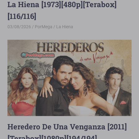
La Hiena [1973][480p][Terabox]
[116/116]
03/08/2026
PorMega
La Hiena
Heredero De Una Venganza [2011]
[Terabox][1080p][194/194]