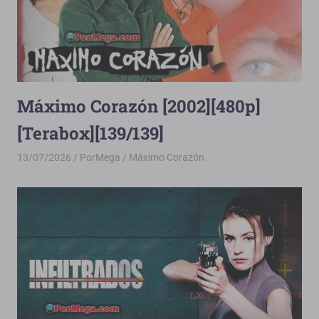
Máximo Corazón [2002][480p]
[Terabox][139/139]
13/07/2026
PorMega
Máximo Corazón