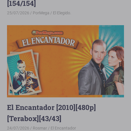
[154/154]
25/07/2026
PorMega
El Elegido.
El Encantador [2010][480p]
[Terabox][43/43]
24/07/2026
Rosmar
El Encantador