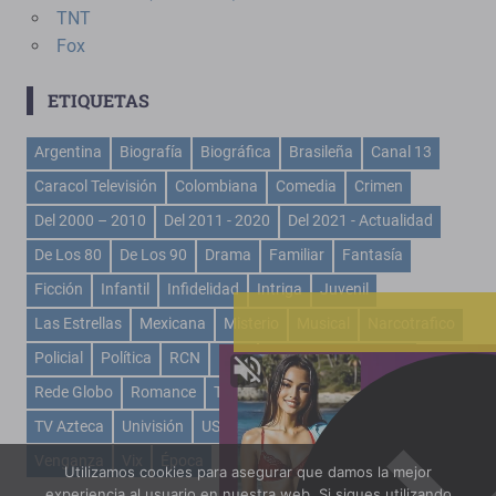
TNT
Fox
ETIQUETAS
Argentina
Biografía
Biográfica
Brasileña
Canal 13
Caracol Televisión
Colombiana
Comedia
Crimen
Del 2000 – 2010
Del 2011 - 2020
Del 2021 - Actualidad
De Los 80
De Los 90
Drama
Familiar
Fantasía
Ficción
Infantil
Infidelidad
Intriga
Juvenil
Las Estrellas
Mexicana
Misterio
Musical
Narcotrafico
Policial
Política
RCN
Rctv
Recuento De La Vida
Rede Globo
Romance
Telemundo
Televisa
Turca
TV Azteca
Univisión
USA
Venevisión
Venezolana
Venganza
Vix
Época
Utilizamos cookies para asegurar que damos la mejor
experiencia al usuario en nuestra web. Si sigues utilizando