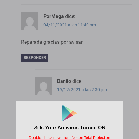
PorMega
dice:
04/11/2021 a las 11:40 am
Reparada gracias por avisar
RESPONDER
Danilo
dice:
19/12/2021 a las 2:30 pm
Continua con error!
RESPONDER