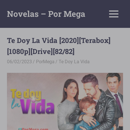
Saltar
al
Novelas – Por Mega
MENÚ
contenido
Tu
Pagina
De
Te Doy La Vida [2020][Terabox]
Descarga
[1080p][Drive][82/82]
Por
Mega
06/02/2023
PorMega
Te Doy La Vida