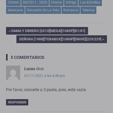
Crimen
Del 2011 - 2020
Drama
Intriga
Las Estrellas
Mexicana
Recuento De La Vida
Romance
Televisa
Navegación
ENTRADA
DAMA Y OBRERO [2013][MEGA][1080P][81/81]
ANTERIOR:
ENTRADA
SEÑORA [1988][TERABOX][1080P][DRIVE][229/229]
de
SIGUIENTE:
entradas
5 COMENTARIOS
Lucas
dice:
02/11/2021 a las 4:48 pm
Por favor, concerte a 3 pasta, pois, está vazia
RESPONDER