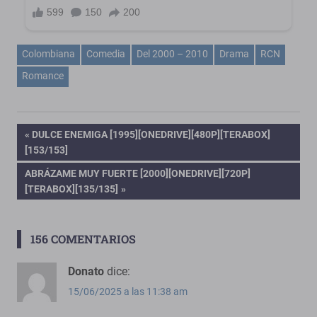
Colombiana
Comedia
Del 2000 – 2010
Drama
RCN
Romance
Navegación
ENTRADA
DULCE ENEMIGA [1995][ONEDRIVE][480P][TERABOX]
ANTERIOR:
[153/153]
de
ENTRADA
ABRÁZAME MUY FUERTE [2000][ONEDRIVE][720P]
SIGUIENTE:
[TERABOX][135/135]
entradas
156 COMENTARIOS
Donato
dice:
15/06/2025 a las 11:38 am