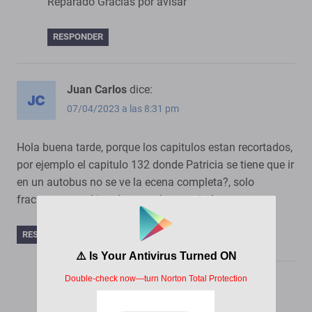
Reparado Gracias por avisar
RESPONDER
Juan Carlos
dice:
07/04/2023 a las 8:31 pm
Hola buena tarde, porque los capitulos estan recortados,
por ejemplo el capitulo 132 donde Patricia se tiene que ir
en un autobus no se ve la ecena completa?, solo
fracmentos y al igual en muchos capitulos
RESPONDER
PorMega
dice:
09/04/2023 a las 1:00 am