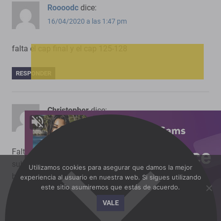
Roooodc
dice:
16/04/2020 a las 1:47 pm
falta el cap final y el cap 125-128
RESPONDER
Christopher
dice:
16/04/2020 a las 2:36 am
Faltan los capítulos 125 y 126, por favor si los podría
subir muy amable, por cierto gran aporte la andaba
Utilizamos cookies para asegurar que damos la mejor
buscando
experiencia al usuario en nuestra web. Si sigues utilizando
este sitio asumiremos que estás de acuerdo.
RESPONDER
VALE