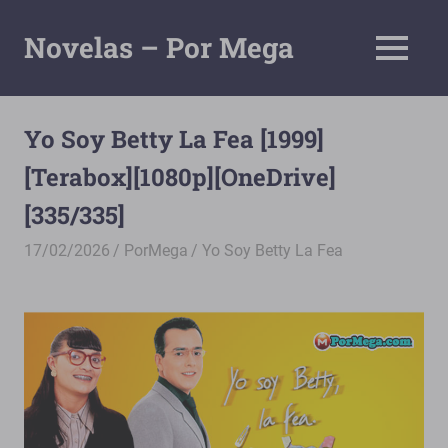
Saltar
al
Novelas – Por Mega
MENÚ
contenido
Tu
Pagina
De
Yo Soy Betty La Fea [1999]
Descarga
[Terabox][1080p][OneDrive]
Por
Mega
[335/335]
17/02/2026
PorMega
Yo Soy Betty La Fea