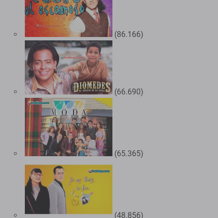
(86.166)
(66.690)
(65.365)
(48.856)