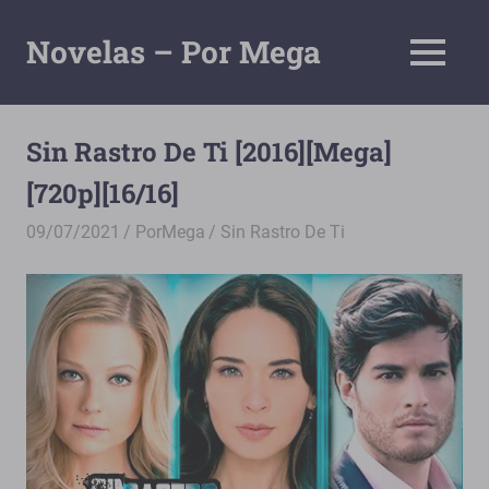
Saltar
al
Novelas – Por Mega
MENÚ
contenido
Tu
Pagina
De
Sin Rastro De Ti [2016][Mega]
Descarga
[720p][16/16]
Por
Mega
09/07/2021
PorMega
Sin Rastro De Ti