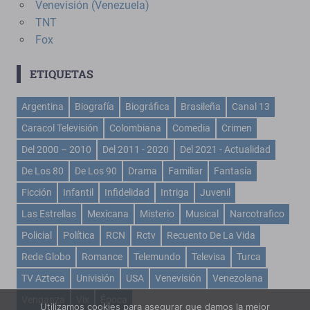
Venevisión (Venezuela)
TNT
Fox
ETIQUETAS
Argentina
Biografía
Biográfica
Brasileña
Canal 13
Caracol Televisión
Colombiana
Comedia
Crimen
Del 2000 – 2010
Del 2011 - 2020
Del 2021 - Actualidad
De Los 80
De Los 90
Drama
Familiar
Fantasía
Ficción
Infantil
Infidelidad
Intriga
Juvenil
Las Estrellas
Mexicana
Misterio
Musical
Narcotrafico
Policial
Política
RCN
Rctv
Recuento De La Vida
Rede Globo
Romance
Telemundo
Televisa
Turca
TV Azteca
Univisión
USA
Venevisión
Venezolana
Venganza
Vix
Época
Utilizamos cookies para asegurar que damos la mejor