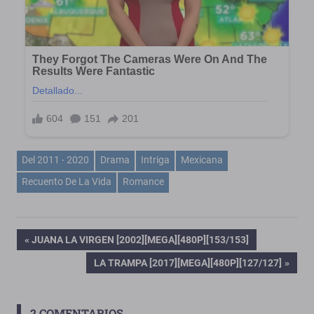
Del 2011 - 2020
Drama
Intriga
Mexicana
Recuento De La Vida
Romance
Navegación
ENTRADA
JUANA LA VIRGEN [2002][MEGA][480P][153/153]
ANTERIOR:
ENTRADA
LA TRAMPA [2017][MEGA][480P][127/127]
de
SIGUIENTE:
entradas
2 COMENTARIOS