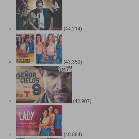
(44.214)
(43.350)
(42.907)
(40.884)