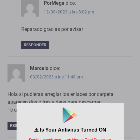
PorMega
dice:
12/08/2023 a las 8:02 pm
Reparado gracias por avisar
RESPONDER
Marcelo
dice:
03/02/2023 a las 11:48 am
Hola si pudieras arreglar los enlaces por carpeta
aparecen dos o tres videos para descargar
Te agradezco de antemano.
RESPONDER