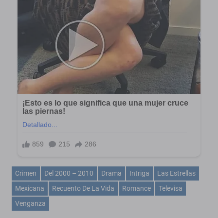
Crimen
Del 2000 – 2010
Drama
Intriga
Las Estrellas
Mexicana
Recuento De La Vida
Romance
Televisa
Venganza