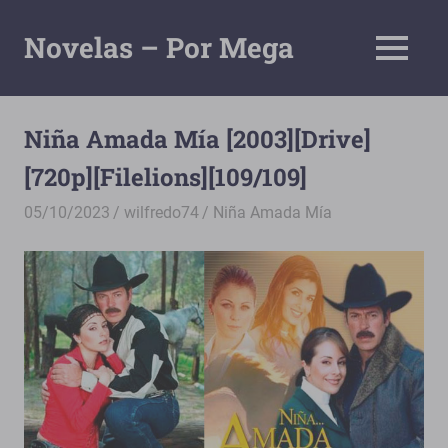
Saltar
al
Novelas – Por Mega
MENÚ
contenido
Tu
Pagina
De
Niña Amada Mía [2003][Drive]
Descarga
[720p][Filelions][109/109]
Por
Mega
05/10/2023
wilfredo74
Niña Amada Mía