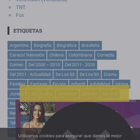
TNT
Fox
ETIQUETAS
Argentina
Biografía
Biográfica
Brasileña
Caracol Televisión
Chilena
Colombiana
Comedia
Crimen
Del 2000 – 2010
Del 2011 - 2020
Del 2021 - Actualidad
De Los 80
De Los 90
Drama
Familiar
Fantasía
Ficción
Infantil
Infidelidad
Intriga
Juvenil
Las Estrellas
Mexicana
Misterio
Musical
Narcotrafico
Policial
Política
RCN
Rctv
Recuento De La Vida
Rede Globo
Romance
Telemundo
Televisa
Turca
TV Azteca
Univisión
USA
Venevisión
Venezolana
Venganza
Vix
Época
Utilizamos cookies para asegurar que damos la mejor