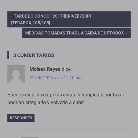
Navegación
ENTRADA
TARDE LO CONOCÍ [2017][DRIVE][720P]
ANTERIOR:
[TERABOX]105/105]
de
ENTRADA
MEDIDAS TOMADAS TRAS LA CAÍDA DE UPTOBOX
SIGUIENTE:
entradas
3 COMENTARIOS
Moises Reyes
dice:
22/06/2023 a las 12:10 pm
Buenos días las carpetas están incompletas por favor
podrían arreglarlo y volverlo a subir
RESPONDER