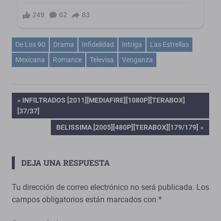
De Los 90
Drama
Infidelidad
Intriga
Las Estrellas
Mexicana
Romance
Televisa
Venganza
Navegación
ENTRADA
INFILTRADOS [2011][MEDIAFIRE][1080P][TERABOX]
ANTERIOR:
[37/37]
de
ENTRADA
BELISSIMA [2005][480P][TERABOX][179/179]
SIGUIENTE:
entradas
DEJA UNA RESPUESTA
Tu dirección de correo electrónico no será publicada.
Los
campos obligatorios están marcados con
*