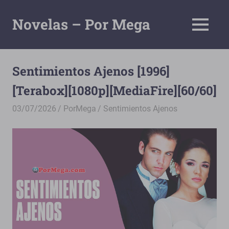
Saltar
al
Novelas – Por Mega
MENÚ
contenido
Tu
Pagina
De
Sentimientos Ajenos [1996]
Descarga
[Terabox][1080p][MediaFire][60/60]
Por
Mega
03/07/2026
PorMega
Sentimientos Ajenos