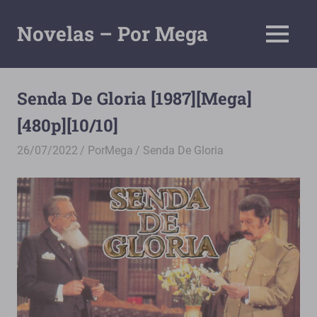
Saltar
al
Novelas – Por Mega
MENÚ
contenido
Tu
Pagina
De
Senda De Gloria [1987][Mega]
Descarga
[480p][10/10]
Por
Mega
26/07/2022
PorMega
Senda De Gloria