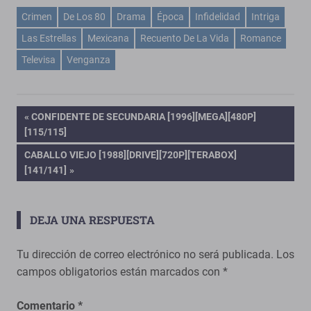
Crimen
De Los 80
Drama
Época
Infidelidad
Intriga
Las Estrellas
Mexicana
Recuento De La Vida
Romance
Televisa
Venganza
Navegación
ENTRADA
CONFIDENTE DE SECUNDARIA [1996][MEGA][480P]
ANTERIOR:
[115/115]
de
ENTRADA
CABALLO VIEJO [1988][DRIVE][720P][TERABOX]
SIGUIENTE:
[141/141]
entradas
DEJA UNA RESPUESTA
Tu dirección de correo electrónico no será publicada.
Los
campos obligatorios están marcados con
*
Comentario
*