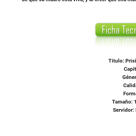
Titulo: Pri
Capít
Géner
Calid
Form
Tamaño: 
Servidor: