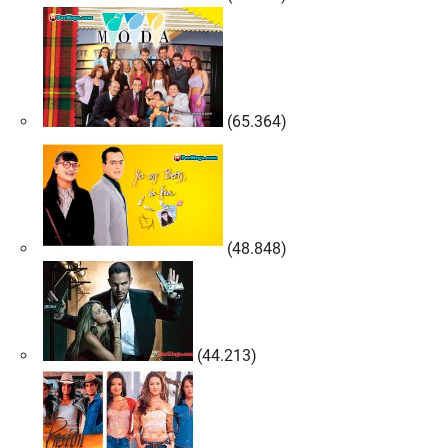
(65.364)
(48.848)
(44.213)