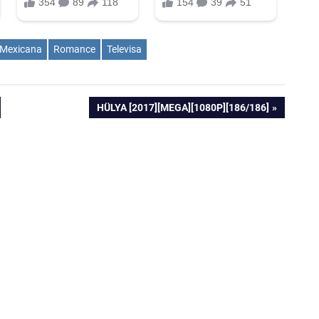
Mexicana
Romance
Televisa
ENTRADA
HÜLYA [2017][MEGA][1080P][186/186]
SIGUIENTE: