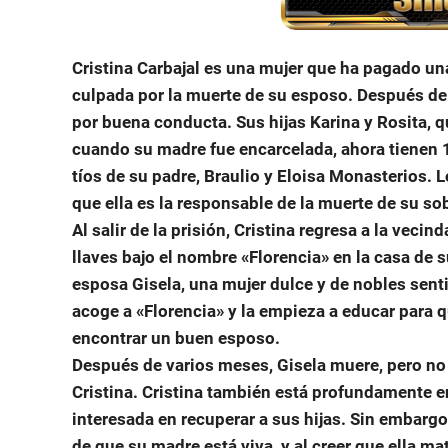
Cristina Carbajal es una mujer que ha pagado u
culpada por la muerte de su esposo. Después de 
por buena conducta. Sus hijas Karina y Rosita, 
cuando su madre fue encarcelada, ahora tienen 1
tíos de su padre, Braulio y Eloisa Monasterios. 
que ella es la responsable de la muerte de su sob
Al salir de la prisión, Cristina regresa a la vec
llaves bajo el nombre «Florencia» en la casa de
esposa Gisela, una mujer dulce y de nobles sent
acoge a «Florencia» y la empieza a educar para qu
encontrar un buen esposo.
Después de varios meses, Gisela muere, pero n
Cristina. Cristina también está profundamente 
interesada en recuperar a sus hijas. Sin embargo,
de que su madre está viva, y al creer que ella ma