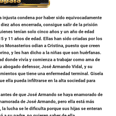
na injusta condena por haber sido equivocadamente
diez años encerrada, consigue salir de la prisión
quienes tenían solo cinco años y un año de edad
5 y 11 años de edad. Ellas han sido criadas por los
Los Monasterios odian a Cristina, puesto que creen
rino, y les han dicho a la niñas que son huérfanas.
indad donde vivía y comienza a trabajar como ama de
 su abogado defensor, José Armando Vidal, y su
imientos que tiene una enfermedad terminal. Gisela
e ella pueda infiltrarse en la alta sociedad para
o antes de que José Armando se haya enamorado de
enamorada de José Armando, pero ella está más
 la lucha se le dificulta porque sus hijas se enteran
tó a su padre, no quieren saber de ella.