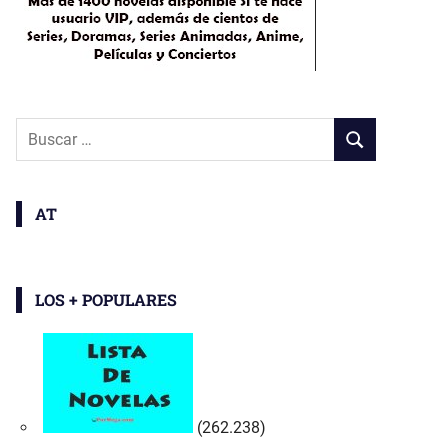
Buscar:
BUSCAR
AT
LOS + POPULARES
(262.238)