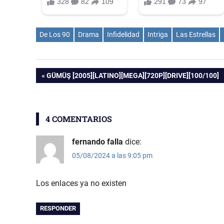
De Los 90
Drama
Infidelidad
Intriga
Las Estrellas
Navegación
ENTRADA
GÜMÜŞ [2005][LATINO][MEGA][720P][DRIVE][100/100]
ANTERIOR:
de
4 COMENTARIOS
entradas
fernando falla
dice:
05/08/2024 a las 9:05 pm
Los enlaces ya no existen
RESPONDER