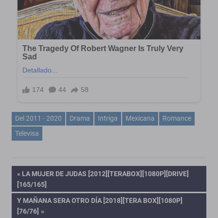
Del 2011 - 2020
Drama
Intriga
Mexicana
Romance
Televisa
Navegación
ENTRADA
LA MUJER DE JUDAS [2012][TERABOX][1080P][DRIVE]
ANTERIOR:
[165/165]
de
ENTRADA
Y MAÑANA SERA OTRO DÍA [2018][TERA BOX][1080P]
SIGUIENTE:
[76/76]