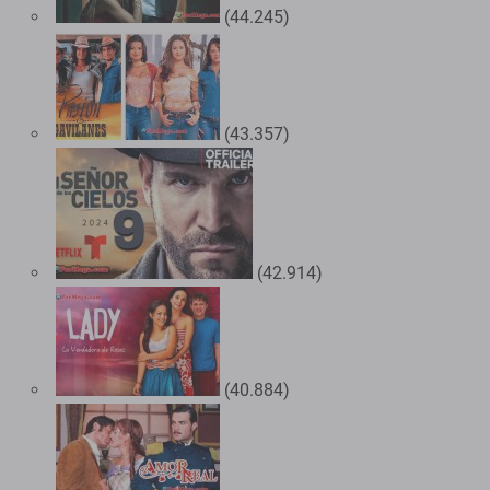
(44.245)
(43.357)
(42.914)
(40.884)