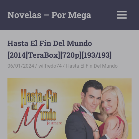
Saltar
al
Novelas – Por Mega
MENÚ
contenido
Tu
Pagina
De
Hasta El Fin Del Mundo
Descarga
[2014]TeraBox][720p][193/193]
Por
Mega
06/01/2024
wilfredo74
Hasta El Fin Del Mundo