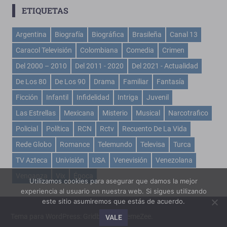
ETIQUETAS
Argentina
Biografía
Biográfica
Brasileña
Canal 13
Caracol Televisión
Colombiana
Comedia
Crimen
Del 2000 – 2010
Del 2011 - 2020
Del 2021 - Actualidad
De Los 80
De Los 90
Drama
Familiar
Fantasía
Ficción
Infantil
Infidelidad
Intriga
Juvenil
Las Estrellas
Mexicana
Misterio
Musical
Narcotrafico
Policial
Política
RCN
Rctv
Recuento De La Vida
Rede Globo
Romance
Telemundo
Televisa
Turca
TV Azteca
Univisión
USA
Venevisión
Venezolana
Venganza
Vix
Época
Utilizamos cookies para asegurar que damos la mejor
experiencia al usuario en nuestra web. Si sigues utilizando
este sitio asumiremos que estás de acuerdo.
Tema para WordPress: Gridbox de ThemeZee.
VALE