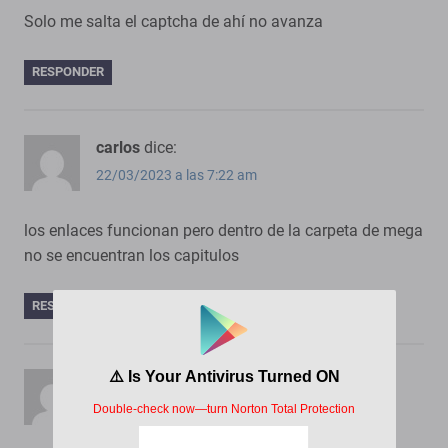
Solo me salta el captcha de ahí no avanza
RESPONDER
carlos
dice:
22/03/2023 a las 7:22 am
los enlaces funcionan pero dentro de la carpeta de mega
no se encuentran los capitulos
RESPONDER
Luis
dice:
23/03/2022 a las 12:06 am