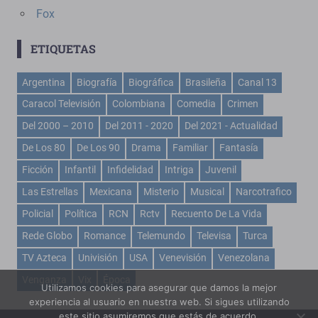
Fox
ETIQUETAS
Argentina
Biografía
Biográfica
Brasileña
Canal 13
Caracol Televisión
Colombiana
Comedia
Crimen
Del 2000 – 2010
Del 2011 - 2020
Del 2021 - Actualidad
De Los 80
De Los 90
Drama
Familiar
Fantasía
Ficción
Infantil
Infidelidad
Intriga
Juvenil
Las Estrellas
Mexicana
Misterio
Musical
Narcotrafico
Policial
Política
RCN
Rctv
Recuento De La Vida
Rede Globo
Romance
Telemundo
Televisa
Turca
TV Azteca
Univisión
USA
Venevisión
Venezolana
Venganza
Vix
Época
Utilizamos cookies para asegurar que damos la mejor
experiencia al usuario en nuestra web. Si sigues utilizando
este sitio asumiremos que estás de acuerdo.