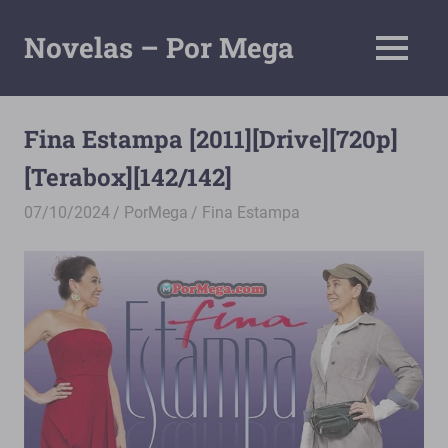
Saltar
al
Novelas – Por Mega
MENÚ
contenido
Tu
Pagina
De
Fina Estampa [2011][Drive][720p]
Descarga
[Terabox][142/142]
Por
Mega
07/10/2024
PorMega
Fina Estampa