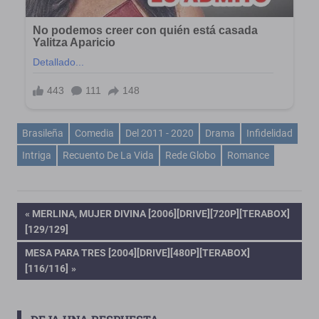
Brasileña
Comedia
Del 2011 - 2020
Drama
Infidelidad
Intriga
Recuento De La Vida
Rede Globo
Romance
Navegación
ENTRADA
MERLINA, MUJER DIVINA [2006][DRIVE][720P][TERABOX]
ANTERIOR:
[129/129]
de
ENTRADA
MESA PARA TRES [2004][DRIVE][480P][TERABOX]
SIGUIENTE:
[116/116]
entradas