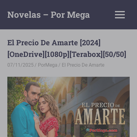
Saltar
al
Novelas – Por Mega
MENÚ
contenido
Tu
Pagina
De
El Precio De Amarte [2024]
Descarga
[OneDrive][1080p][Terabox][50/50]
Por
Mega
07/11/2025
PorMega
El Precio De Amarte