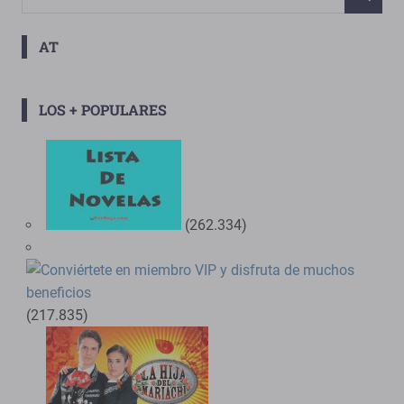
BUSCAR
AT
LOS + POPULARES
(262.334)
(217.835)