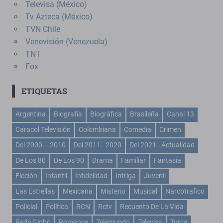
Televisa (México)
Tv Azteca (México)
TVN Chile
Venevisión (Venezuela)
TNT
Fox
ETIQUETAS
Argentina
Biografía
Biográfica
Brasileña
Canal 13
Caracol Televisión
Colombiana
Comedia
Crimen
Del 2000 – 2010
Del 2011 - 2020
Del 2021 - Actualidad
De Los 80
De Los 90
Drama
Familiar
Fantasía
Ficción
Infantil
Infidelidad
Intriga
Juvenil
Las Estrellas
Mexicana
Misterio
Musical
Narcotrafico
Policial
Política
RCN
Rctv
Recuento De La Vida
Rede Globo
Romance
Telemundo
Televisa
Turca