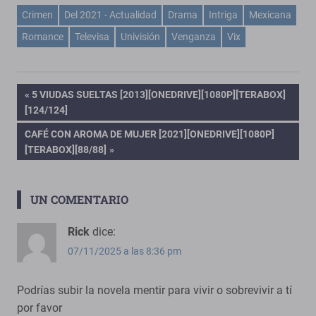
Crimen
Del 2021 - Actualidad
Drama
Intriga
Mexicana
Romance
Televisa
Univisión
Venganza
Vix
Navegación
ENTRADA
5 VIUDAS SUELTAS [2013][ONEDRIVE][1080P][TERABOX]
ANTERIOR:
[124/124]
de
ENTRADA
CAFÉ CON AROMA DE MUJER [2021][ONEDRIVE][1080P]
SIGUIENTE:
[TERABOX][88/88]
entradas
UN COMENTARIO
Rick
dice:
07/11/2025 a las 8:36 pm
Podrías subir la novela mentir para vivir o sobrevivir a tí
por favor