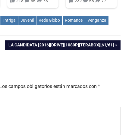
Intriga
Juvenil
Rede Globo
Romance
Venganza
ENTRADA
LA CANDIDATA [2016][DRIVE][1080P][TERABOX][61/61]
SIGUIENTE:
Los campos obligatorios están marcados con
*