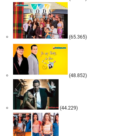
(65.365)
(48.852)
(44.229)