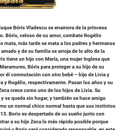
l duque Bóris Vladescu se enamora de la princesa
io. Bóris, celoso de su amor, combate Rogélio
y lo mata, más tarde se mata a los padres y hermanos
 amado y de su familia se arroja de lo alto de la
ris tiene un hijo con María, una mujer Inglesa que
 Maramures, Bóris para proteger a su hijo de su
r él conmutación con otro bebé – hijo de Livia y
ia y Rogélio, respectivamente. Pasan los años y su
Zeca crece como uno de los hijos de Livia. Su
o y se queda sin hogar, y también se hace amigo
omo un normal chico normal hasta que sus instintos
13. Boris es despertado de su sueño junto con
trar a su hijo Zeca lo más rápido posible porque
nguirá y Boris será considerado responsable, en este