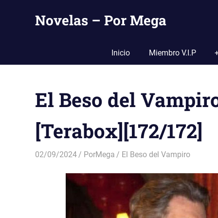
Saltar
Novelas – Por Mega
al
contenido
Tu
Pagina
Inicio
Miembro V.I.P
De
Descarga
Por
El Beso del Vampiro
Mega
[Terabox][172/172]
02/09/2024
PorMega
El Beso del Vampiro