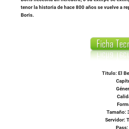
tenor la historia de hace 800 años se vuelve a 
Boris.
Titulo: El 
Capít
Géner
Calid
Form
Tamaño: 
Servidor: 
Pass: