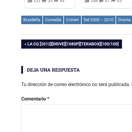
Brasileña
Comedia
Crimen
Del 2000 – 2010
Drama
Navegación
ENTRADA
LA CQ [2012][DRIVE][1080P][TERABOX][100/100]
ANTERIOR:
de
DEJA UNA RESPUESTA
entradas
Tu dirección de correo electrónico no será publicada.
Comentario
*