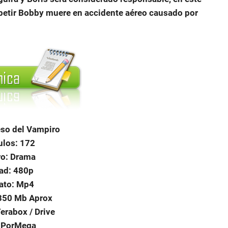
repetir Bobby muere en accidente aéreo causado por
Beso del Vampiro
ulos: 172
o: Drama
ad: 480p
ato: Mp4
350 Mb Aprox
Terabox / Drive
 PorMega