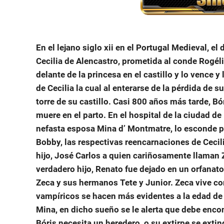
En el lejano siglo xii en el Portugal Medieval, e
Cecilia de Alencastro, prometida al conde Rogél
delante de la princesa en el castillo y lo vence 
de Cecilia la cual al enterarse de la pérdida de su
torre de su castillo. Casi 800 años más tarde, Bó
muere en el parto. En el hospital de la ciudad de
nefasta esposa Mina d’ Montmatre, lo esconde po
Bobby, las respectivas reencarnaciones de Cecil
hijo, José Carlos a quien cariñosamente llaman 
verdadero hijo, Renato fue dejado en un orfanat
Zeca y sus hermanos Tete y Junior. Zeca vive c
vampíricos se hacen más evidentes a la edad de 
Mina, en dicho sueño se le alerta que debe encon
Bóris necesita un heredero, o su extirpe se exti