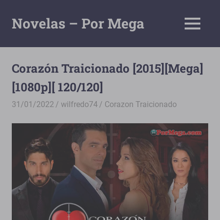
Saltar
al
Novelas – Por Mega
MENÚ
contenido
Tu
Pagina
De
Corazón Traicionado [2015][Mega]
Descarga
[1080p][ 120/120]
Por
Mega
31/01/2022
wilfredo74
Corazon Traicionado