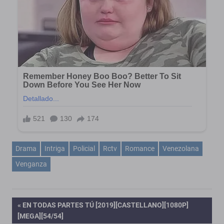
Drama
Intriga
Policial
Rctv
Romance
Venezolana
Venganza
Navegación
ENTRADA
EN TODAS PARTES TÚ [2019][CASTELLANO][1080P]
ANTERIOR:
[MEGA][54/54]