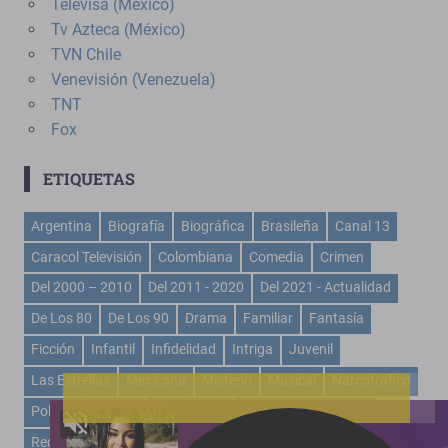
Televisa (México)
Tv Azteca (México)
TVN Chile
Venevisión (Venezuela)
TNT
Fox
ETIQUETAS
Argentina
Biografía
Biográfica
Brasileña
Canal 13
Caracol Televisión
Colombiana
Comedia
Crimen
Del 2000 – 2010
Del 2011 - 2020
Del 2021 - Actualidad
De Los 80
De Los 90
Drama
Familiar
Fantasía
Ficción
Infantil
Infidelidad
Intriga
Juvenil
Las Estrellas
Mexicana
Misterio
Musical
Narcotrafico
Policial
Política
RCN
Rctv
Recuento De La Vida
Rede Globo
Romance
Telemundo
Televisa
Turca