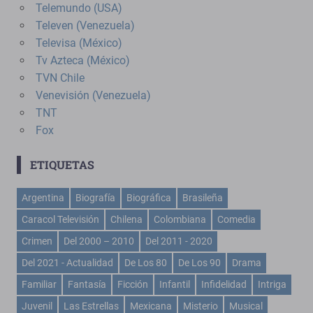
Telemundo (USA)
Televen (Venezuela)
Televisa (México)
Tv Azteca (México)
TVN Chile
Venevisión (Venezuela)
TNT
Fox
ETIQUETAS
Argentina
Biografía
Biográfica
Brasileña
Caracol Televisión
Chilena
Colombiana
Comedia
Crimen
Del 2000 – 2010
Del 2011 - 2020
Del 2021 - Actualidad
De Los 80
De Los 90
Drama
Familiar
Fantasía
Ficción
Infantil
Infidelidad
Intriga
Juvenil
Las Estrellas
Mexicana
Misterio
Musical