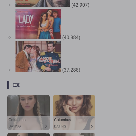
(42.907)
(40.884)
(37.288)
EX