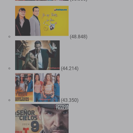
(48.848)
(44.214)
(43.350)