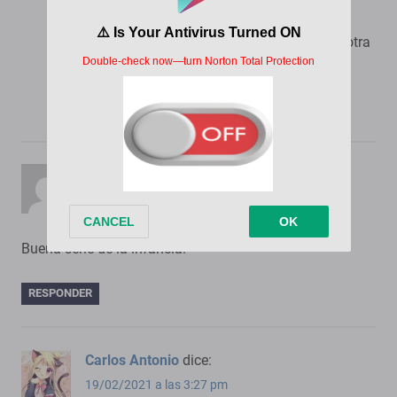
la voy a subir a mega completa para la otra
semana
RESPONDER
Anonymous
dice:
06/04/2021 a las 5:21 pm
Buena serie de la infancia.
RESPONDER
Carlos Antonio
dice:
19/02/2021 a las 3:27 pm