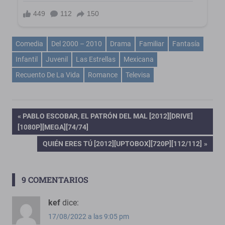
Comedia
Del 2000 – 2010
Drama
Familiar
Fantasía
Infantil
Juvenil
Las Estrellas
Mexicana
Recuento De La Vida
Romance
Televisa
Navegación
ENTRADA
PABLO ESCOBAR, EL PATRÓN DEL MAL [2012][DRIVE]
ANTERIOR:
[1080P][MEGA][74/74]
de
ENTRADA
QUIÉN ERES TÚ [2012][UPTOBOX][720P][112/112]
SIGUIENTE:
entradas
9 COMENTARIOS
kef
dice:
17/08/2022 a las 9:05 pm