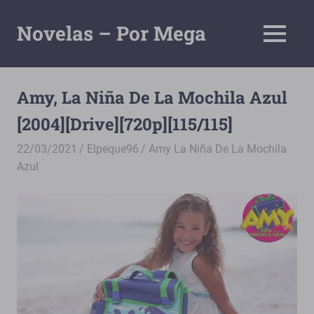
Saltar
al
Novelas – Por Mega
MENÚ
contenido
Tu
Pagina
De
Amy, La Niña De La Mochila Azul
Descarga
[2004][Drive][720p][115/115]
Por
Mega
22/03/2021
Elpeque96
Amy La Niña De La Mochila
Azul