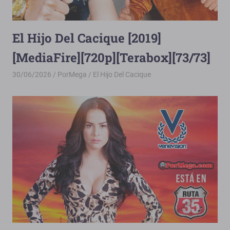
El Hijo Del Cacique [2019]
[MediaFire][720p][Terabox][73/73]
30/06/2026
PorMega
El Hijo Del Cacique