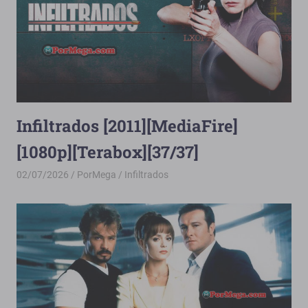
Infiltrados [2011][MediaFire]
[1080p][Terabox][37/37]
02/07/2026
PorMega
Infiltrados