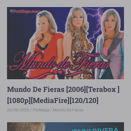
Mundo De Fieras [2006][Terabox ]
[1080p][MediaFire][120/120]
26/06/2026
PorMega
Mundo De Fieras