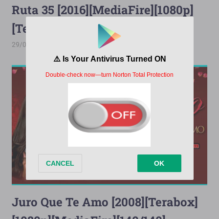
Ruta 35 [2016][MediaFire][1080p]
[Terabox][55/55]
29/06/2026
wilfredo74
Ruta 35
Juro Que Te Amo [2008][Terabox]