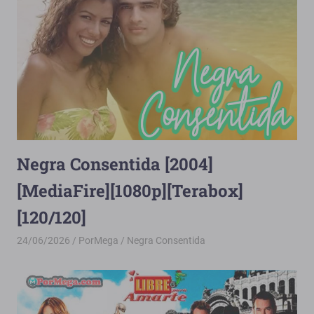
Negra Consentida [2004]
[MediaFire][1080p][Terabox]
[120/120]
24/06/2026
PorMega
Negra Consentida