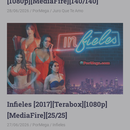
[1080p][MediaFire][140/140]
28/06/2026
PorMega
Juro Que Te Amo
Infieles [2017][Terabox][1080p]
[MediaFire][25/25]
27/06/2026
PorMega
Infieles