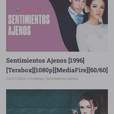
Sentimientos Ajenos [1996]
[Terabox][1080p][MediaFire][60/60]
03/07/2026
PorMega
Sentimientos Ajenos