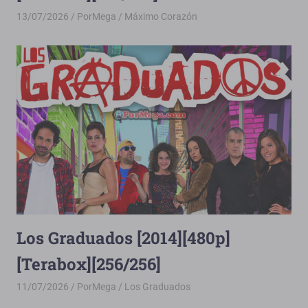
13/07/2026
PorMega
Máximo Corazón
Los Graduados [2014][480p]
[Terabox][256/256]
11/07/2026
PorMega
Los Graduados