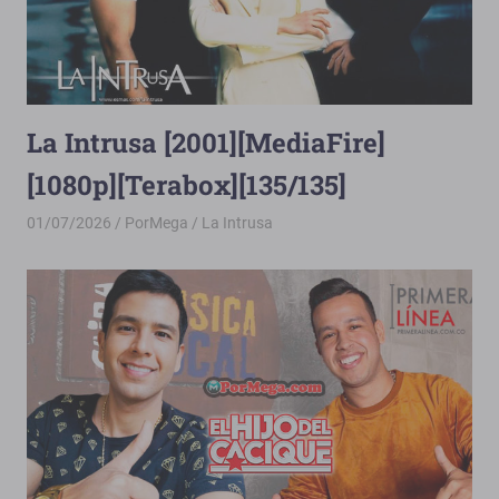
La Intrusa [2001][MediaFire]
[1080p][Terabox][135/135]
01/07/2026
PorMega
La Intrusa