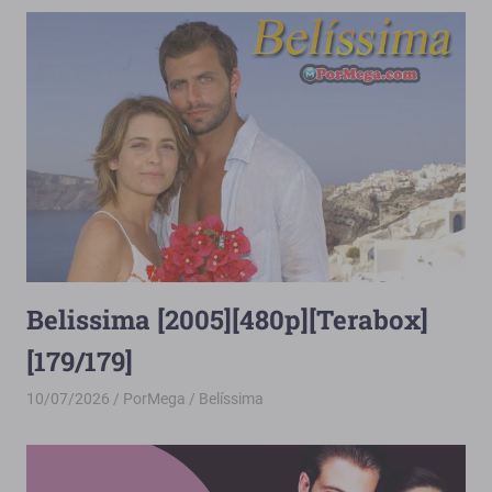
Belissima [2005][480p][Terabox]
[179/179]
10/07/2026
PorMega
Belíssima