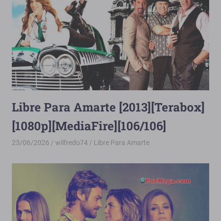
Libre Para Amarte [2013][Terabox]
[1080p][MediaFire][106/106]
23/06/2026
wilfredo74
Libre Para Amarte