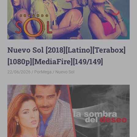
Nuevo Sol [2018][Latino][Terabox]
[1080p][MediaFire][149/149]
22/06/2026
PorMega
Nuevo Sol