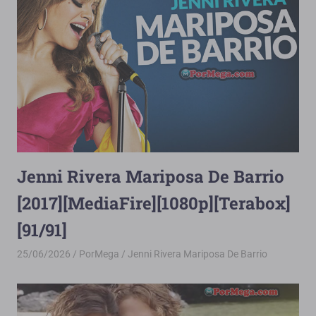
Jenni Rivera Mariposa De Barrio
[2017][MediaFire][1080p][Terabox]
[91/91]
25/06/2026
PorMega
Jenni Rivera Mariposa De Barrio