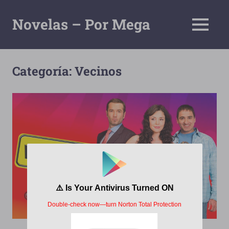
Saltar
al
Novelas – Por Mega
MENÚ
contenido
Tu
Pagina
De
Categoría:
Vecinos
Descarga
Por
Mega