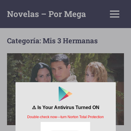
Saltar
al
Novelas – Por Mega
MENÚ
contenido
Tu
Pagina
De
Categoría:
Mis 3 Hermanas
Descarga
Por
Mega