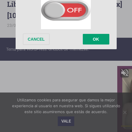
Libre Para Amarte [2013][Terabox]
[1080p][MediaFire][106/106]
23/06/2026
wilfredo74
Libre Para Amarte
Tema para WordPress: Gridbox de ThemeZee.
Utilizamos cookies para asegurar que damos la mejor
experiencia al usuario en nuestra web. Si sigues utilizando
este sitio asumiremos que estás de acuerdo.
VALE