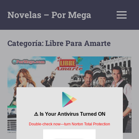
Saltar
al
Novelas – Por Mega
MENÚ
contenido
Tu
Pagina
De
Categoría:
Libre Para Amarte
Descarga
Por
Mega