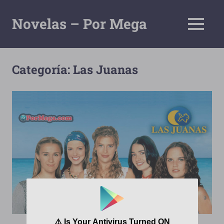
Saltar
al
Novelas – Por Mega
MENÚ
contenido
Tu
Pagina
De
Categoría:
Las Juanas
Descarga
Por
Mega