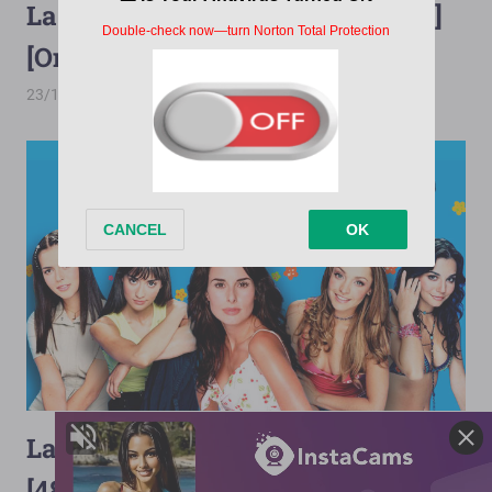
Las Juanas [1997][Terabox][480p]
[OneDrive][112/112]
23/10/2025
PorMega
Hijas De la Luna
,
Las Juanas
Las Juanas (México) [2004][Mega]
[480p][130/130]