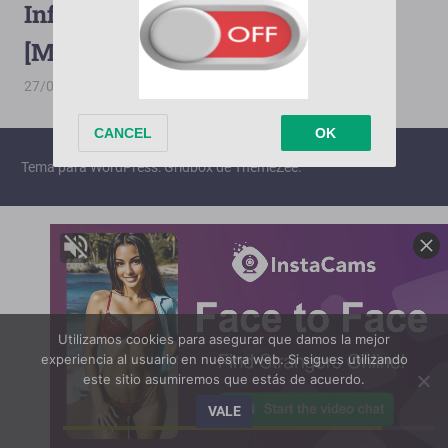
Infieles [2017][Terabox][1080p]
[MediaFire][25/25]
27/06/2026
PorMega
Infieles
Tema para WordPress: Gridbox de ThemeZee.
Utilizamos cookies para asegurar que damos la mejor
experiencia al usuario en nuestra web. Si sigues utilizando
este sitio asumiremos que estás de acuerdo.
VALE