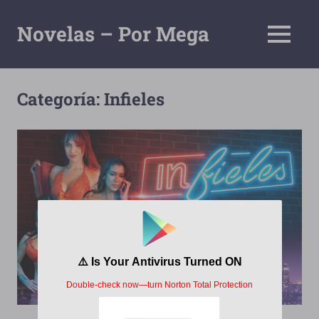
Saltar
al
Novelas – Por Mega
MENÚ
contenido
Tu
Pagina
De
Categoría:
Infieles
Descarga
Por
Mega