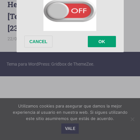
Hercai [Latino][2019-2021]
[Terabox][720p][OneDrive]
[239/239]
22/08/2025
PorMega
Hercai
Tema para WordPress: Gridbox de ThemeZee.
Utilizamos cookies para asegurar que damos la mejor
experiencia al usuario en nuestra web. Si sigues utilizando
este sitio asumiremos que estás de acuerdo.
VALE