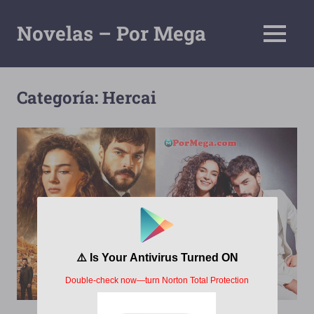
Saltar
al
Novelas – Por Mega
MENÚ
contenido
Tu
Pagina
De
Categoría:
Hercai
Descarga
Por
Mega