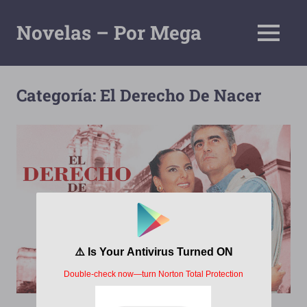
Saltar
al
Novelas – Por Mega
MENÚ
contenido
Tu
Pagina
De
Categoría:
El Derecho De Nacer
Descarga
Por
Mega