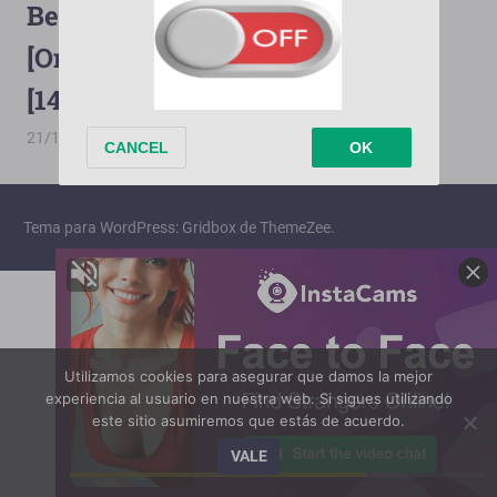
Bella Calamidades [2010]
[OneDrive][1080p][Terabox]
[140/140]
21/10/2025
PorMega
Bella Calamidades
Tema para WordPress: Gridbox de ThemeZee.
Utilizamos cookies para asegurar que damos la mejor
experiencia al usuario en nuestra web. Si sigues utilizando
este sitio asumiremos que estás de acuerdo.
VALE