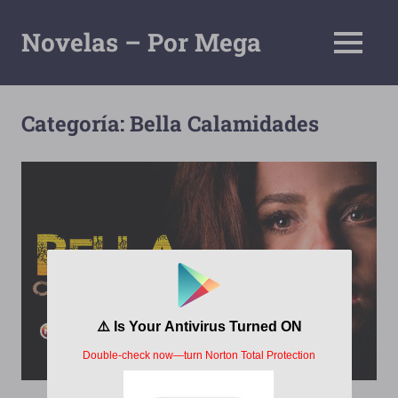
Saltar
al
Novelas – Por Mega
MENÚ
contenido
Tu
Pagina
De
Categoría:
Bella Calamidades
Descarga
Por
Mega