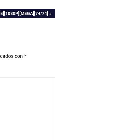
E][1080P][MEGA][74/74]
rcados con
*