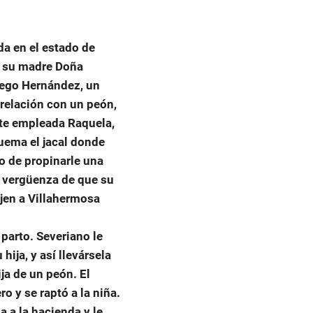
da en el estado de
 y su madre Doña
iego Hernández, un
 relación con un peón,
nte empleada Raquela,
quema el jacal donde
o de propinarle una
la vergüenza de que su
ajen a Villahermosa
 parto. Severiano le
ija, y así llevársela
ja de un peón. El
o y se raptó a la niña.
 a la hacienda y le