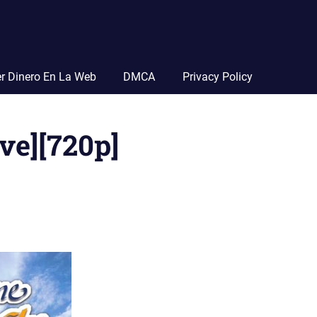
r Dinero En La Web
DMCA
Privacy Policy
ve][720p]