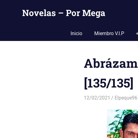
Saltar
Novelas – Por Mega
al
contenido
Tu
Pagina
Inicio
Miembro V.I.P
De
Descarga
Por
Abrázame
Mega
[135/135]
12/02/2021
Elpeque96