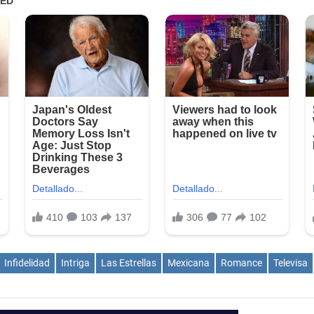
Infidelidad
Intriga
Las Estrellas
Mexicana
Romance
Televisa