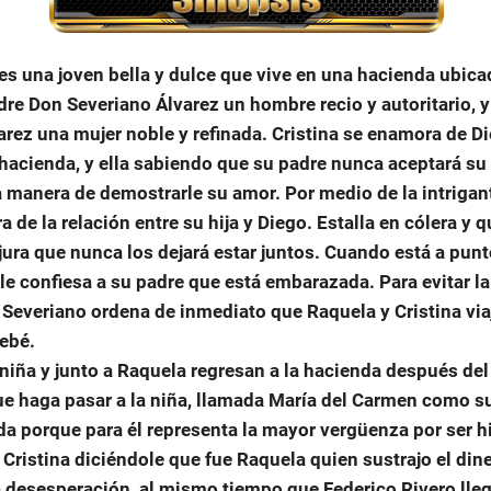
 es una joven bella y dulce que vive en una hacienda ubica
dre Don Severiano Álvarez un hombre recio y autoritario,
rez una mujer noble y refinada. Cristina se enamora de D
 hacienda, y ella sabiendo que su padre nunca aceptará su
a manera de demostrarle su amor. Por medio de la intriga
 de la relación entre su hija y Diego. Estalla en cólera y 
jura que nunca los dejará estar juntos. Cuando está a punt
a le confiesa a su padre que está embarazada. Para evitar 
, Severiano ordena de inmediato que Raquela y Cristina vi
bebé.
 niña y junto a Raquela regresan a la hacienda después del
e haga pasar a la niña, llamada María del Carmen como su h
da porque para él representa la mayor vergüenza por ser hi
Cristina diciéndole que fue Raquela quien sustrajo el diner
a desesperación, al mismo tiempo que Federico Rivero llega