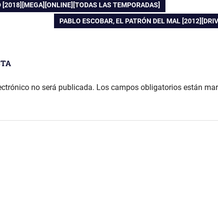
D [2018][MEGA][ONLINE][TODAS LAS TEMPORADAS]
ENTRADA
PABLO ESCOBAR, EL PATRÓN DEL MAL [2012][DRIV
SIGUIENTE:
STA
ectrónico no será publicada.
Los campos obligatorios están ma