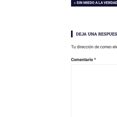
Navegación
ENTRADA
SIN MIEDO A LA VERDA
ANTERIOR:
de
entradas
DEJA UNA RESPUE
Tu dirección de correo el
Comentario
*